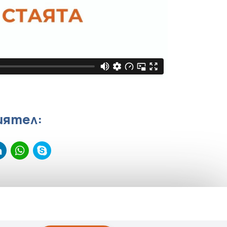
иятел:
senger
iber
LinkedIn
WhatsApp
Skype