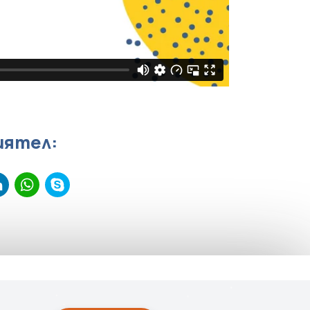
иятел:
senger
iber
LinkedIn
WhatsApp
Skype