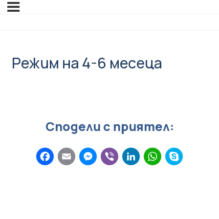
Режим на 4-6 месеца
Сподели с приятел:
Facebook
Email
Messenger
Viber
LinkedIn
Whats
Sky