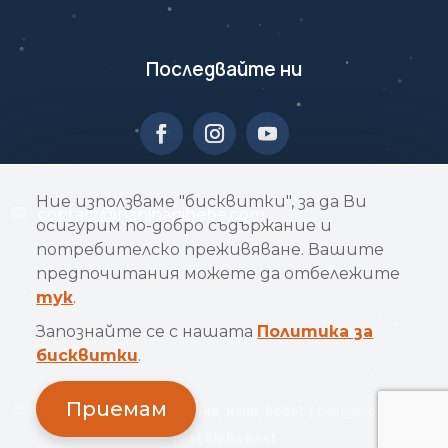
Последвайте ни
Ние използваме "бисквитки", за да Ви
contact@naninanibebe.com
осигурим по-добро съдържание и
потребителско преживяване. Вашите
предпочитания можете да отбележите
тук
.
Запознайте се с нашата
Политика за
бисквитки
.
Приемам
© Всички права запазени
Нани, нани, бебе!
| Designed by Alpha
Best
Alpha Best