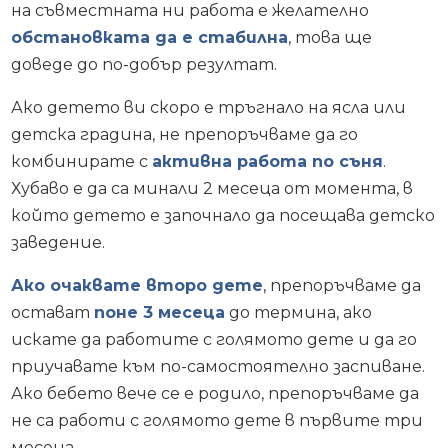
на съвместната ни работа е желателно
обстановката да е стабилна
, това ще
доведе до по-добър резултат.
Ако детето ви скоро е тръгнало на ясла или
детска градина, не препоръчваме да го
комбинирате с
активна работа по съня
.
Хубаво е да са минали 2 месеца от момента, в
който детето е започнало да посещава детско
заведение.
Ако очаквате второ дете
, препоръчваме да
остават
поне 3 месеца
до термина, ако
искате да работите с голямото дете и да го
приучавате към по-самостоятелно заспиване.
Ако бебето вече се е родило, препоръчваме да
не са работи с голямото дете в първите три
месеца.