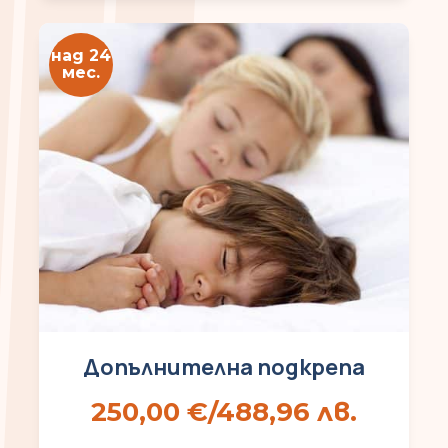
над 24
мес.
Допълнителна подкрепа
250,00
€
/488,96 лв.