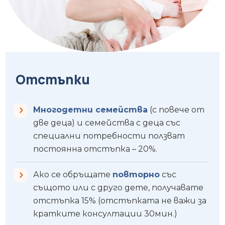
Отстъпки
Многодетни семейства
(с повече от
две деца) и семейства с деца със
специални потребности ползват
постоянна отстъпка – 20%.
Ако се обръщате
повторно
със
същото или с друго дете, получавате
отстъпка 15% (отстъпката не важи за
кратките консултации 30мин.)