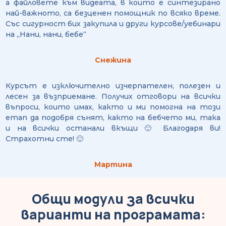
а файловете към видеата, в които е синтезирано
най-важното, са безценен помощник по всяко време.
Със сигурност бих закупила и други курсове/уебинари
на „Нани, нани, бебе“
Снежина
Курсът е изключително изчерпателен, полезен и
лесен за възприемане. Получих отговори на всички
въпроси, които имах, както и ми помогна на този
етап да подобря сънят, както на бебчето ми, така
и на всички останали вкъщи 🙂 Благодаря ви!
Страхотни сте! 🙂
Мартина
Общи модули за всички
варианти на програмата: