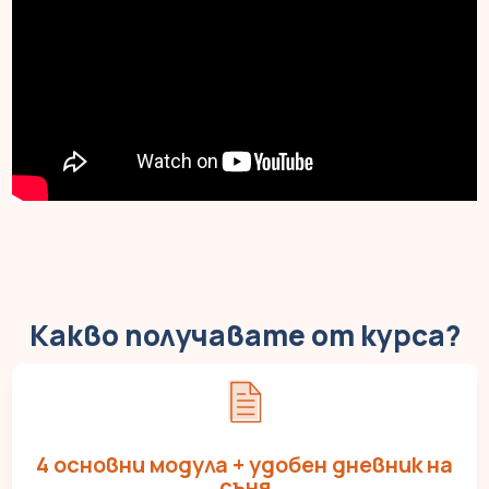
Какво получавате от курса?
4 основни модула + удобен дневник на
съня