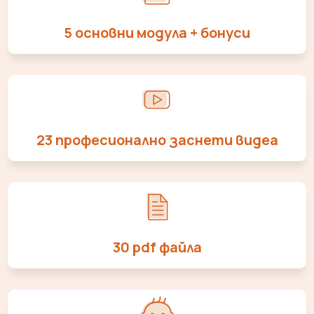
5 основни модула + бонуси
23 професионално заснети видеа
30 pdf файла