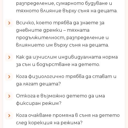
разпределение, сумарното будуване и
тяхното влияние върху съня на децата.
Всичко, което трябва да знаете за
дневните дремки – тяхната
продължителност, разпределение и
влиянието им върху съня на децата.
Как да изчислим индивидуалната норма
за сън и бодърстване на детето.
Кога физиологично трябва да стават и
да лягат децата?
Откога е възможно детето да има
фиксиран режим?
Кога очакваме промяна в съня на детето
след корекция на режима?