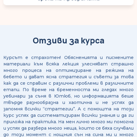
Отзиви за курса
Курсът е страхотен! Обясненията и писмените
материали към всяка лекция улесняват страшно
много процеса на оптимизиране на режима на
бебето и дават ясна стратегия и съвети за това
как да се справим с различни проблеми в различните
етапи. По време на бременноста ми гледах много
уебинари за съня в Ютюб, но информацията беше
твърде разнообразна и хаотична и не успях да
запомня всички “стратегии”. А с помощта на този
курс успях да систематизирам всички знания и да ги
приложа на практика. На мен лично много ми помогна
и успях да разбера много неща, които се бяха случвали
до този момент с нощния сън на сина ми и много