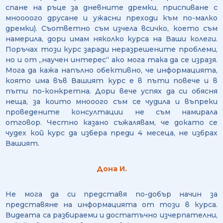
спане на ръце за дневните дремки, приспиване с
мноооого друсане и ужасни преходи към по-малко
дремки). Съответно съм изчела всичко, което съм
намерила, дори имам няколко курса на Ваши колеги.
Поръчах този курс заради неразрешените проблеми,
но и от „научен интерес“ ако мога така да се изразя.
Мога да кажа напълно обективно, че информацията,
която има във Вашият курс е в пъти повече и в
пъти по-конкретна. Дори вече успях да си обясня
неща, за които мнооого съм се чудила и въпреки
проведените консултации не съм намирала
отговор. Честно казано съжалявам, че докато се
чудех кой курс да избера преди 4 месеца, не избрах
Вашият.
Дона И.
Не мога да си представя по-добър начин за
представяне на информацията от този в курса.
Видеата са разбираеми и достатъчно изчерпателни,