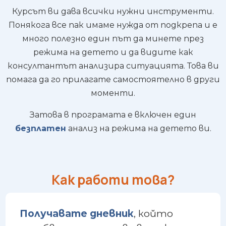
Курсът ви дава всички нужни инструменти.
Понякога все пак имаме нужда от подкрепа и е
много полезно един път да минете през
режима на детето и да видите как
консултантът анализира ситуацията. Това ви
помага да го прилагате самостоятелно в други
моменти.
Затова в програмата е включен един
безплатен
анализ на режима на детето ви.
Как работи това?
Получавате дневник
, който