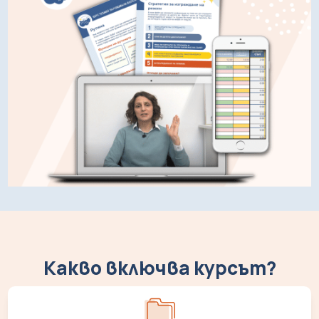
Какво включва курсът?