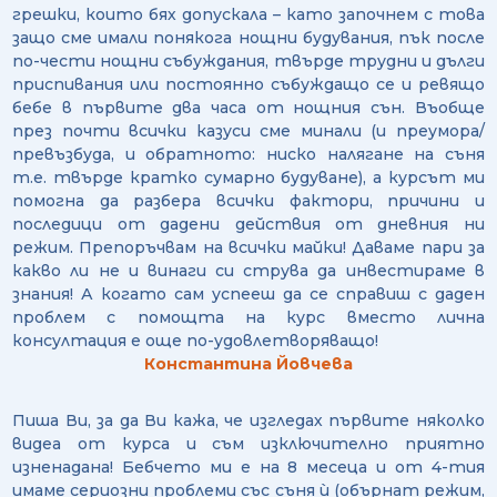
грешки, които бях допускала – като започнем с това
защо сме имали понякога нощни будувания, пък после
по-чести нощни събуждания, твърде трудни и дълги
приспивания или постоянно събуждащо се и ревящо
бебе в първите два часа от нощния сън. Въобще
през почти всички казуси сме минали (и преумора/
превъзбуда, и обратното: ниско налягане на съня
т.е. твърде кратко сумарно будуване), а курсът ми
помогна да разбера всички фактори, причини и
последици от дадени действия от дневния ни
режим. Препоръчвам на всички майки! Даваме пари за
какво ли не и винаги си струва да инвестираме в
знания! А когато сам успееш да се справиш с даден
проблем с помощта на курс вместо лична
консултация е още по-удовлетворяващо!
Константина Йовчева
Пиша Ви, за да Ви кажа, че изгледах първите няколко
видеа от курса и съм изключително приятно
изненадана! Бебчето ми е на 8 месеца и от 4-тия
имаме сериозни проблеми със съня ѝ (обърнат режим,