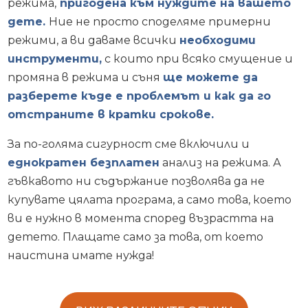
режима,
пригодена към нуждите на вашето
дете.
Ние не просто споделяме примерни
режими, а ви даваме всички
необходими
инструменти,
с които при всяко смущение и
промяна в режима и съня
ще можете да
разберете къде е проблемът и как да го
отстраните в кратки срокове.
За по-голяма сигурност сме включили и
еднократен безплатен
анализ на режима. А
гъвкавото ни съдържание позволява да не
купувате цялата програма, а само това, което
ви е нужно в момента според възрастта на
детето. Плащате само за това, от което
наистина имате нужда!