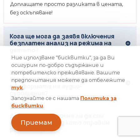
Доплащате просто разликата в цената,
без оскъпяване!
Кога ще мога да заявя включения
безплатен анализ на режима на
детето?
Ние използваме "бисквитки", за да Ви
осигурим по-добро съдържание и
Ще мога ли да ви задавам
потребителско преживяване. Вашите
въпроси след анализ на режима
предпочитания можете да отбележите
под формата на аудио-
тук
.
съобщения?
Запознайте се с нашата
Политика за
бисквитки
.
Детето ще започне ли да спи
непробудно, след като оправим
Приемам
режима му?