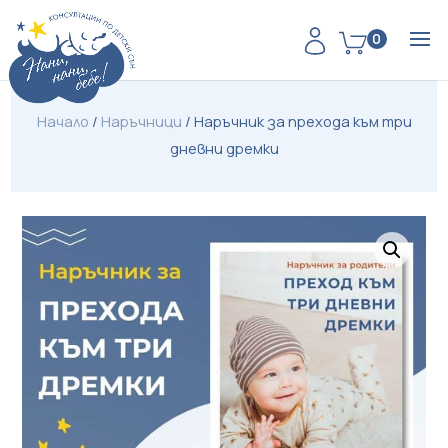
0
Начало
/
Наръчници
/
Наръчник за прехода към три
дневни дремки