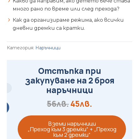
Какво да направим, ако детето вече става
много рано по време или след прехода?
Как да организираме режима, ако всички
дневни дремки са кратки.
Категория:
Наръчници
Отстъпка при
закупуване на 2 броя
наръчници
56лв.
45лв.
Вземи наръчници
„Преход към 3 дремки“ + „Преход
към 2 дремки“