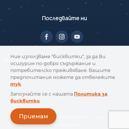
Последвайте ни
Ние използваме "бисквитки", за да Ви
contact@naninanibebe.com
осигурим по-добро съдържание и
потребителско преживяване. Вашите
предпочитания можете да отбележите
тук
.
Запознайте се с нашата
Политика за
бисквитки
.
Приемам
© Всички права запазени
Нани, нани, бебе!
| Designed by Alpha
Best
Alpha Best