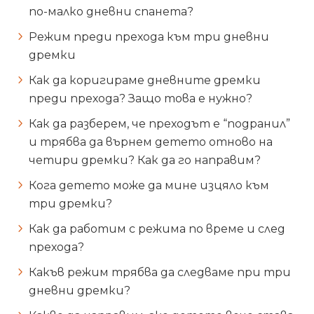
по-малко дневни спанета?
Режим преди прехода към три дневни
дремки
Как да коригираме дневните дремки
преди прехода? Защо това е нужно?
Как да разберем, че преходът е “подранил”
и трябва да върнем детето отново на
четири дремки? Как да го направим?
Кога детето може да мине изцяло към
три дремки?
Как да работим с режима по време и след
прехода?
Какъв режим трябва да следваме при три
дневни дремки?