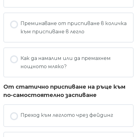
Преминаване от приспиване в количка
към приспиване в легло
Как да намалим или да премахнем
нощното мляко?
От статично приспиване на ръце към
по-самостоятелно заспиване
Преход към леглото чрез фейдинг