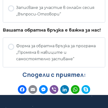
Записване за участие в онлайн сесия
„Въпроси-Отговори“
Вашата обратна връзка е важна за нас!
Форма за обратна връзка за програма
„Промяна в навиците и
самостоятелно заспиване“
Сподели с приятел:
F
E
M
V
L
W
S
a
m
e
i
i
h
k
c
a
s
b
n
a
y