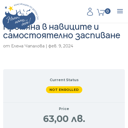
0
Промяна в навиците и
самостоятелно заспиване
от
Елена Чапалова
|
фев. 9, 2024
Current Status
NOT ENROLLED
Price
63,00 лв.