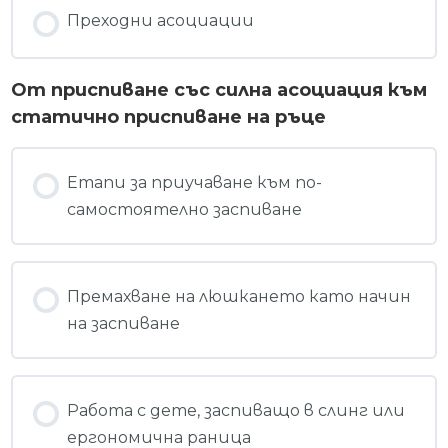
Преходни асоциации
От приспиване със силна асоциация към
статично приспиване на ръце
Eтапи за приучаване към по-
самостоятелно заспиване
Премахване на люшкането като начин
на заспиване
Работа с дете, заспиващо в слинг или
ергономична раница