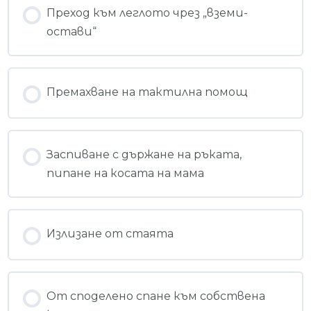
Преход към леглото чрез „вземи-
остави“
Премахване на тактилна помощ
Заспиване с държане на ръката,
пипане на косата на мама
Излизане от стаята
От споделено спане към собствена