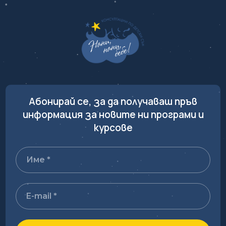
e
il
s
e
k
t
p
b
e
r
e
s
e
o
n
d
A
o
g
I
p
k
e
n
p
r
Абонирай се, за да получаваш пръв
информация за новите ни програми и
курсове