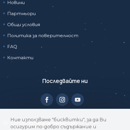
Новини
Партньори
Общи условия
Политика за поверителност
FAQ
Контакти
Последвайте ни
Ние използваме "бисквитки", за да Ви
contact@naninanibebe.com
осигурим по-добро съдържание и