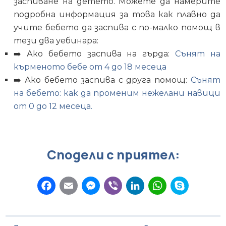
заспиване на детето. Можете да намерите
подробна информация за това как плавно да
учите бебето да заспива с по-малко помощ в
тези два уебинара:
➡️ Ако бебето заспива на гърда:
Сънят на
кърменото бебе от 4 до 18 месеца
➡️ Ако бебето заспива с друга помощ:
Сънят
на бебето: как да променим нежелани навици
от 0 до 12 месеца.
Сподели с приятел:
F
E
M
V
L
W
S
a
m
e
i
i
h
k
c
a
s
b
n
a
y