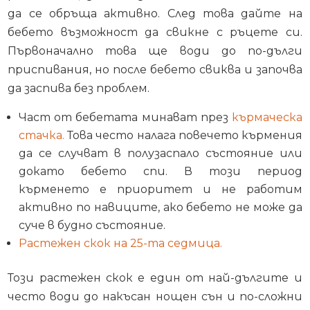
да се обръща активно. След това дайте на
бебето възможност да свикне с ръцете си.
Първоначално това ще води до по-дълги
приспивания, но после бебето свиква и започва
да заспива без проблем.
Част от бебетата минават през
кърмаческа
стачка
.
Това често налага повечето кърмения
да се случват в полузаспало състояние или
докато бебето спи. В този период
кърменето е приоритет и не работим
активно по навиците, ако бебето не може да
суче в будно състояние.
Растежен скок на 25-та седмица.
Този растежен скок е един от най-дългите и
често води до накъсан нощен сън и по-сложни