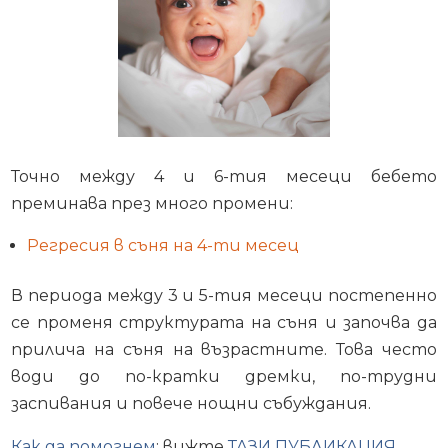
Точно между 4 и 6-тия месеци бебето
преминава през много промени:
Регресия в съня на 4-ти месец
В периода между 3 и 5-тия месеци постепенно
се променя структурата на съня и започва да
прилича на съня на възрастните. Това често
води до по-кратки дремки, по-трудни
заспивания и повече нощни събуждания.
Как да помогнем
: вижте
ТАЗИ ПУБЛИКАЦИЯ
.