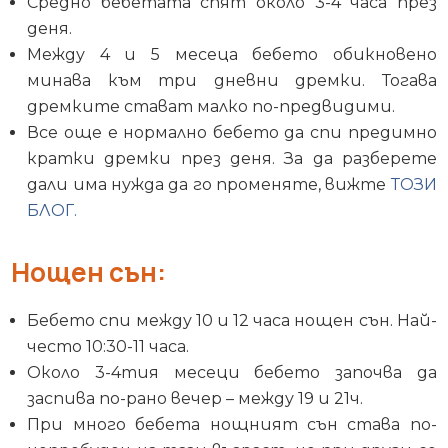
Средно бебетата спят около 3-4 часа през
деня.
Между 4 и 5 месеца бебето обикновено
минава към три дневни дремки. Тогава
дремките стават малко по-предвидими.
Все още е нормално бебето да спи предимно
кратки дремки през деня. За да разберете
дали има нужда да го променяте, вижте
ТОЗИ
БЛОГ.
Нощен сън:
Бебето спи между 10 и 12 часа нощен сън. Най-
често 10:30-11 часа.
Около 3-4тия месеци бебето започва да
заспива по-рано вечер – между 19 и 21ч.
При много бебета нощният сън става по-