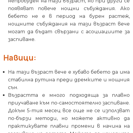
непробуден на тази възраст, но при други се
появяват повече нощни събуждания. Ако
бебето не е в период на бурен растеж,
нощните събуждания на тази възраст вече
могат да бъдат свързани с асоциациите за
заспиване.
Навици:
На тази възраст вече е хубаво бебето да има
стабилна рутина преди дремките и нощния
сън.
Възрастта е много подходяща за плавно
приучаване към по-самостоятелно заспиване.
Докъм 5-тия месец все още не се използват
по-бързи методи, но можете активно да
практикувате плавни промени в начина на