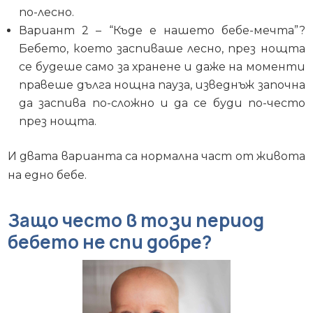
по-лесно.
Вариант 2 – “Къде е нашето бебе-мечта”?
Бебето, което заспиваше лесно, през нощта
се будеше само за хранене и даже на моменти
правеше дълга нощна пауза, изведнъж започна
да заспива по-сложно и да се буди по-често
през нощта.
И двата варианта са нормална част от живота
на едно бебе.
Защо често в този период
бебето не спи добре?