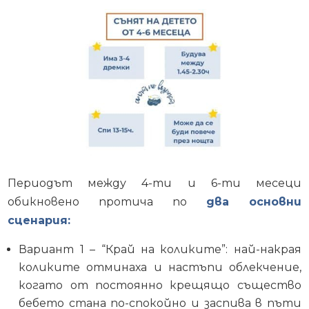
Периодът между 4-ти и 6-ти месеци
обикновено протича по
два основни
сценария:
Вариант 1 – “Край на коликите”: най-накрая
коликите отминаха и настъпи облекчение,
когато от постоянно крещящо същество
бебето стана по-спокойно и заспива в пъти