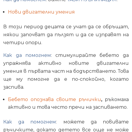
Нови двигателни умения
В този период децата се учат да се обръщат,
някои започват да пълзят и да се изправят на
четири опори.
Как да помогнем
: стимулирайте бебето да
упражнява активно новите двигателни
умения в първата част на бодърстването. Това
ще му помогне да е по-спокойно, когато
заспива.
Бебето опознава своите ръчички
,
ръкомаха
активно и това често пречи на заспиването.
Как да помогнем
: можете да повивате
ръчичките, докато детето все още не може