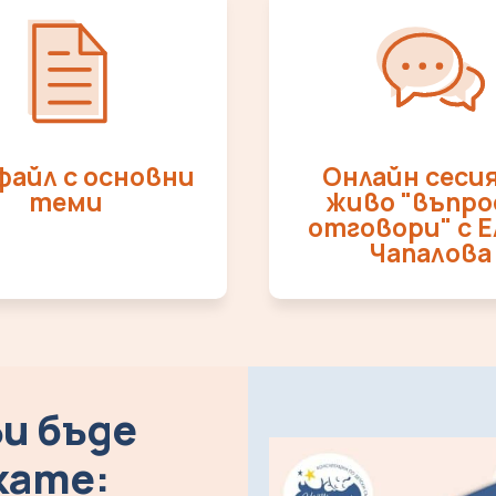
файл с основни
Онлайн сесия
теми
живо "въпро
отговори" с Е
Чапалова
и бъде
кате: