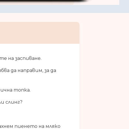
те на заспиване.
бва да направим, за да
тична топка.
ли слинг?
ахнем пиенето на мляко