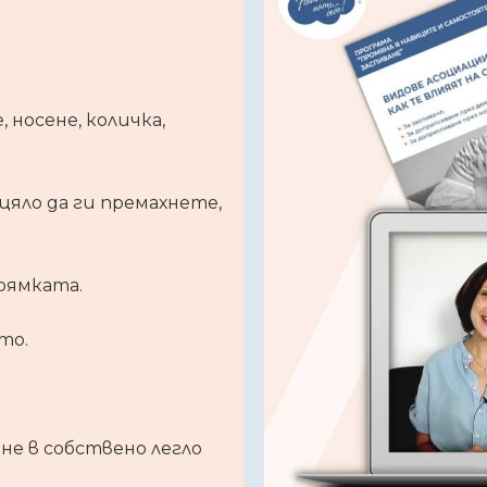
 носене, количка,
яло да ги премахнете,
рямката.
то.
не в собствено легло