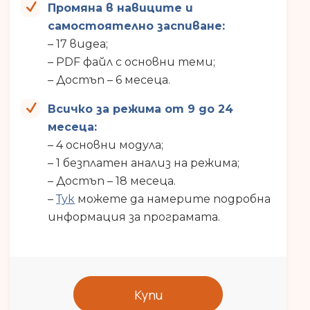
Промяна в навиците и
самостоятелно заспиване:
– 17 видеа;
– PDF файл с основни теми;
– Достъп – 6 месеца.
Всичко за режима от 9 до 24
месеца:
– 4 основни модула;
– 1 безплатен анализ на режима;
– Достъп – 18 месеца.
–
Тук
можете да намерите подробна
информация за програмата.
Купи