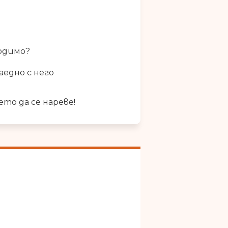
ходимо?
аедно с него
то да се нареве!