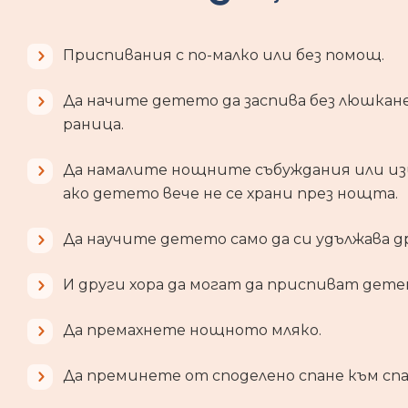
Приспивания с по-малко или без помощ.
Да начите детето да заспива без люшкане,
раница.
Да намалите нощните събуждания или изц
ако детето вече не се храни през нощта.
Да научите детето само да си удължава д
И други хора да могат да приспиват дете
Да премахнете нощното мляко.
Да преминете от споделено спане към спа