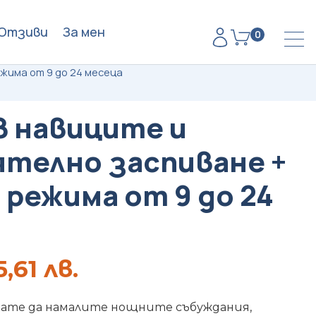
Отзиви
За мен
0
жима от 9 до 24 месеца
в навиците и
телно заспиване +
 режима от 9 до 24
5,61 лв.
кате да намалите нощните събуждания,