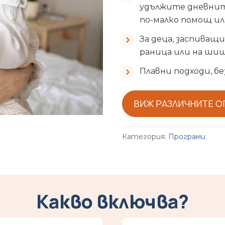
удължите дневните
по-малко помощ и
За деца, заспиващи
раница или на шиш
Плавни подходи, бе
ВИЖ РАЗЛИЧНИТЕ 
Категория:
Програми
Какво включва?