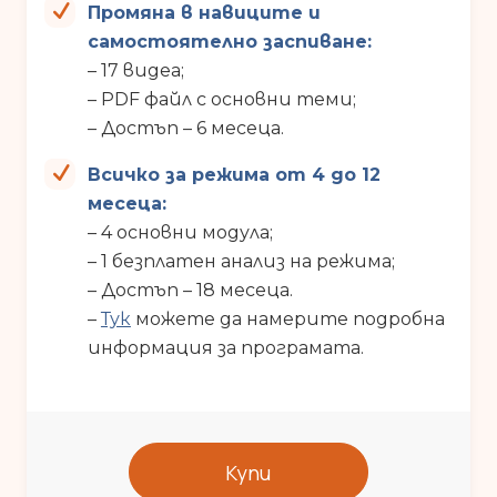
Промяна в навиците и
самостоятелно заспиване:
– 17 видеа;
– PDF файл с основни теми;
– Достъп – 6 месеца.
Всичко за режима от 4 до 12
месеца:
– 4 основни модула;
– 1 безплатен анализ на режима;
– Достъп – 18 месеца.
–
Тук
можете да намерите подробна
информация за програмата.
Купи