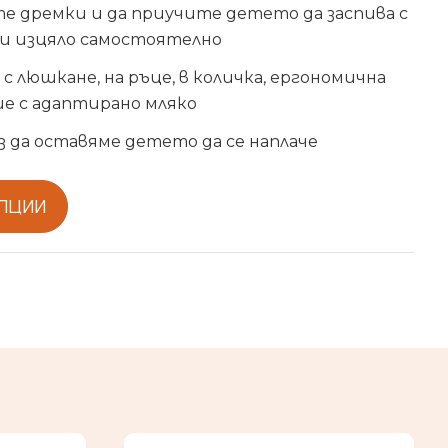
 дремки и да приучите детето да заспива с
ли изцяло самостоятелно
 с люшкане, на ръце, в количка, ергономична
е с адаптирано мляко
з да оставяме детето да се наплаче
ОПЦИИ