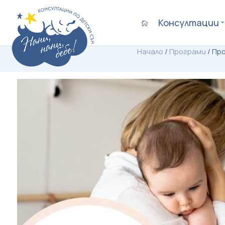
Консултации

Начало
/
Програми
/
Про