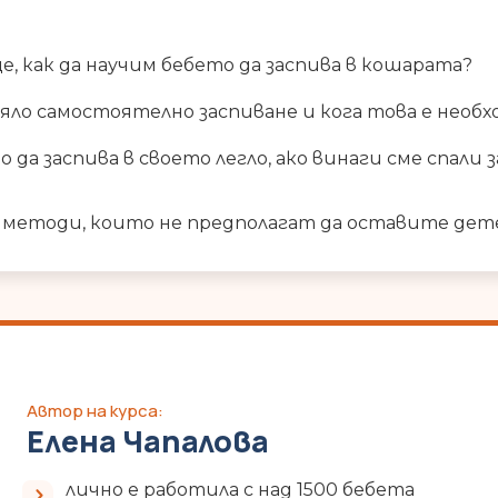
е, как да научим бебето да заспива в кошарата?
яло самостоятелно заспиване и кога това е необ
 да заспива в своето легло, ако винаги сме спали з
 методи, които не предполагат да оставите дете
Автор на курса:
Елена Чапалова
лично е работила с над 1500 бебета