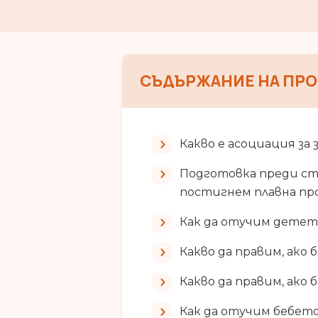
СЪДЪРЖАНИЕ НА ПРО
Какво е асоциация за
Подготовка преди стар
постигнем плавна пр
Как да отучим детето
Какво да правим, ако 
Какво да правим, ако 
Как да отучим бебето