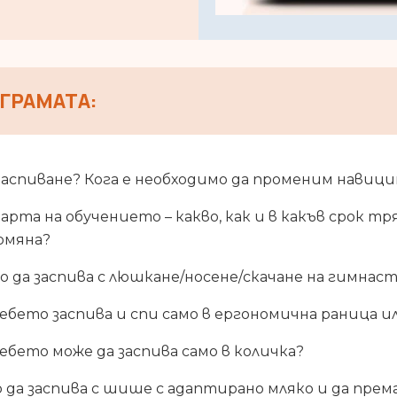
ГРАМАТА:
 заспиване? Кога е необходимо да променим навици
та на обучението – какво, как и в какъв срок тря
омяна?
 да заспива с люшкане/носене/скачане на гимнас
бебето заспива и спи само в ергономична раница и
бебето може да заспива само в количка?
 да заспива с шише с адаптирано мляко и да прем