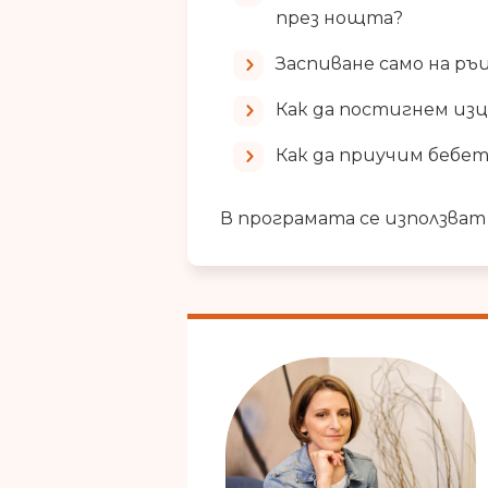
през нощта?
Заспиване само на ръц
Как да постигнем изц
Как да приучим бебето
В програмата се използват