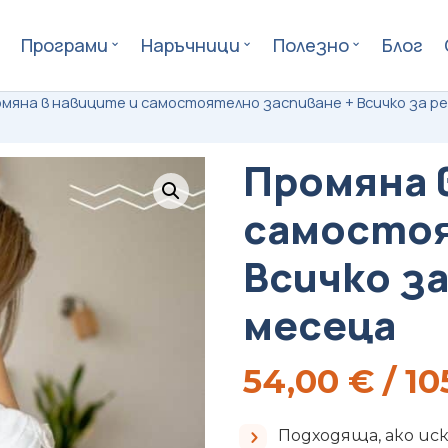
Програми
Наръчници
Полезно
Блог
мяна в навиците и самостоятелно заспиване + Всичко за ре
Промяна 
самостоя
Всичко за
месеца
54,00
€
/ 10
Подходяща, ако ис