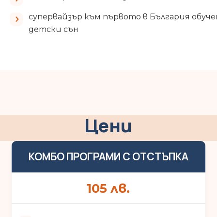
супервайзър към първото в България обуче
детски сън
Цени
КОМБО ПРОГРАМИ С ОТСТЪПКА
105
лв.