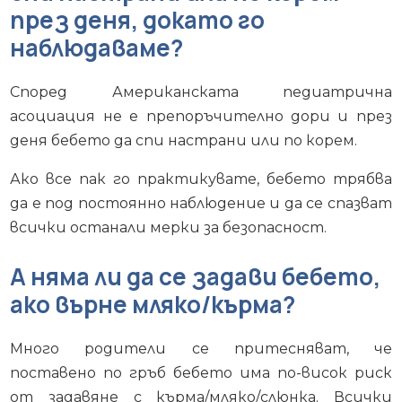
през деня, докато го
наблюдаваме?
Според Американската педиатрична
асоциация не е препоръчително дори и през
деня бебето да спи настрани или по корем.
Ако все пак го практикувате, бебето трябва
да е под постоянно наблюдение и да се спазват
всички останали мерки за безопасност.
А няма ли да се задави бебето,
ако върне мляко/кърма?
Много родители се притесняват, че
поставено по гръб бебето има по-висок риск
от задавяне с кърма/мляко/слюнка. Всички