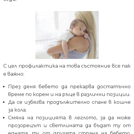
С цел профилактика на това състояние все пак
е важно:
През деня бебето да прекарва достатъчно
време по корем и на ръце в различни позиции.
Да се избягва продължително спане в кошче
за кола.
Смяна на позицията в леглото, за да може
прозорецът и светлината да бъдат ту от
едната, ту от другата страна на бебето.