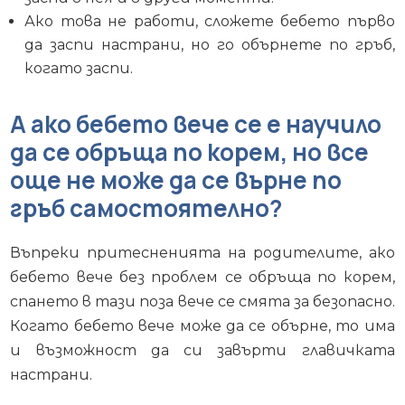
Ако това не работи, сложете бебето първо
да заспи настрани, но го обърнете по гръб,
когато заспи.
А ако бебето вече се е научило
да се обръща по корем, но все
още не може да се върне по
гръб самостоятелно?
Въпреки притесненията на родителите, ако
бебето вече без проблем се обръща по корем,
спането в тази поза вече се смята за безопасно.
Когато бебето вече може да се обърне, то има
и възможност да си завърти главичката
настрани.