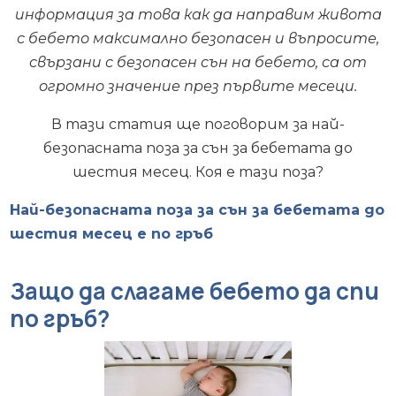
информация за това как да направим живота
с бебето максимално безопасен и въпросите,
свързани с безопасен сън на бебето, са от
огромно значение през първите месеци.
В тази статия ще поговорим за най-
безопасната поза за сън за бебетата до
шестия месец. Коя е тази поза?
Най-безопасната поза за сън за бебетата до
шестия месец е по гръб
Защо да слагаме бебето да спи
по гръб?