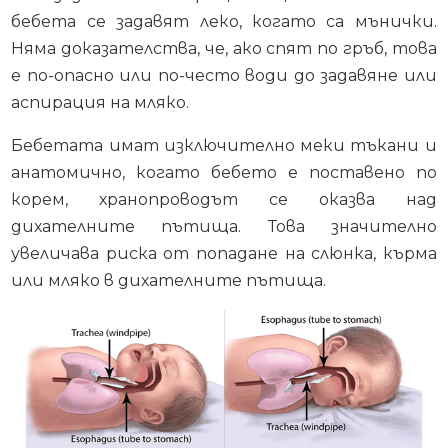
бебета се задавят леко, когато са мънички.
Няма доказателства, че, ако спят по гръб, това
е по-опасно или по-често води до задавяне или
аспирация на мляко.
Бебетата имат изключително меки тъкани и
анатомично, когато бебето е поставено по
корем, хранопроводът се оказва над
дихателните пътища. Това значително
увеличава риска от попадане на слюнка, кърма
или мляко в дихателните пътища.