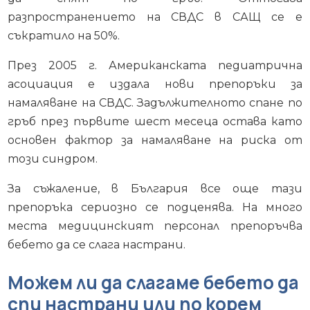
разпространението на СВДС в САЩ се е
съкратило на 50%.
През 2005 г. Американската педиатрична
асоциация е издала нови препоръки за
намаляване на СВДС. Задължителното спане по
гръб през първите шест месеца остава като
основен фактор за намаляване на риска от
този синдром.
За съжаление, в България все още тази
препоръка сериозно се подценява. На много
места медицинският персонал препоръчва
бебето да се слага настрани.
Можем ли да слагаме бебето да
спи настрани или по корем