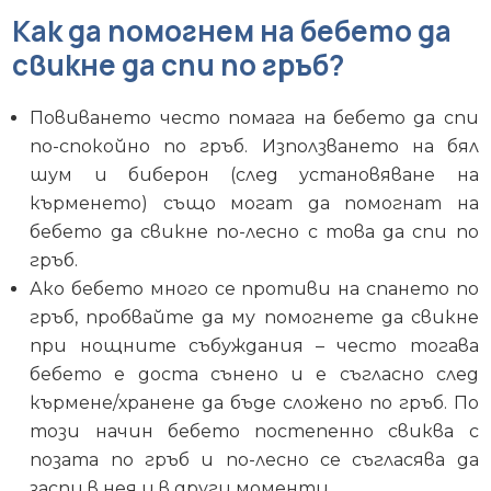
Как да помогнем на бебето да
свикне да спи по гръб?
Повиването често помага на бебето да спи
по-спокойно по гръб. Използването на бял
шум и биберон (след установяване на
кърменето) също могат да помогнат на
бебето да свикне по-лесно с това да спи по
гръб.
Ако бебето много се противи на спането по
гръб, пробвайте да му помогнете да свикне
при нощните събуждания – често тогава
бебето е доста сънено и е съгласно след
кърмене/хранене да бъде сложено по гръб. По
този начин бебето постепенно свиква с
позата по гръб и по-лесно се съгласява да
заспи в нея и в други моменти.