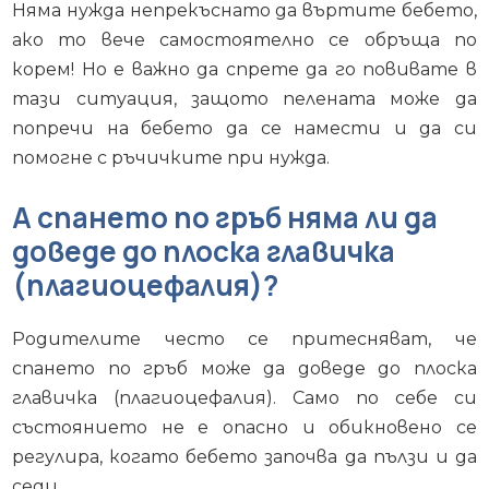
Няма нужда непрекъснато да въртите бебето,
ако то вече самостоятелно се обръща по
корем! Но е важно да спрете да го повивате в
тази ситуация, защото пелената може да
попречи на бебето да се намести и да си
помогне с ръчичките при нужда.
А спането по гръб няма ли да
доведе до плоска главичка
(плагиоцефалия)?
Родителите често се притесняват, че
спането по гръб може да доведе до плоска
главичка (плагиоцефалия). Само по себе си
състоянието не е опасно и обикновено се
регулира, когато бебето започва да пълзи и да
седи.