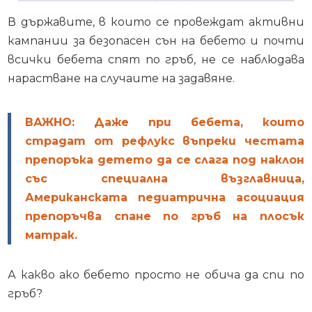
В държавите, в които се провеждат активни
кампании за безопасен сън на бебето и почти
всички бебета спят по гръб, не се наблюдава
нарастване на случаите на задавяне.
ВАЖНО: Даже при бебета, които
страдат от рефлукс въпреки честата
препоръка детето да се слага под наклон
със специална възглавница,
Американската педиатрична асоциация
препоръчва спане по гръб на плосък
матрак.
А какво ако бебето просто не обича да спи по
гръб?