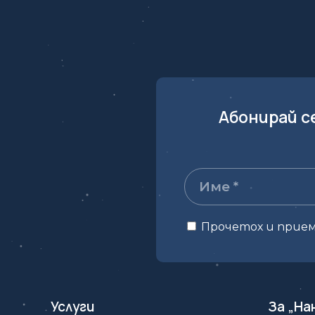
Абонирай с
Прочетох и прие
Услуги
За „На