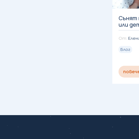
Сънят 
или де
Елен
Блог
повеч