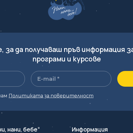
е, за да получаваш пръв информация з
програми и курсове
мам
Политиката за поверителност
ни, нани, бебе“
Информация