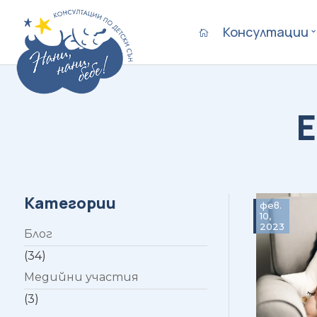
Консултации

Категории
фев.
10,
2023
Блог
(34)
Медийни участия
(3)