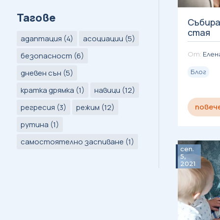
Тагове
Събира
стая
адаптация
(4)
асоциации
(5)
Елен
безопасност
(6)
дневен сън
(5)
Блог
кратка дрямка
(1)
навици
(12)
повеч
регресия
(3)
режим
(12)
рутина
(1)
самостоятелно заспиване
(1)
сеп.
5,
2021