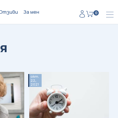
Отзиви
За мен
0
я
окт.
22,
2021