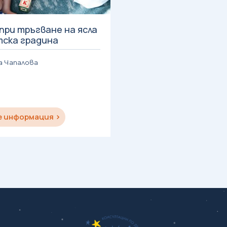
при тръгване на ясла
тска градина
а Чапалова
е информация