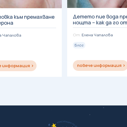
Детето пие вода пр
овка към премахване
нощта – как да го о
ерона
Елена Чапалова
а Чапалова
Блог
повече информация
е информация