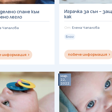
Играчка за сън – защ
делено спане към
как
ено легло
Елена Чапалова
а Чапалова
Блог
повече информация
е информация
мар.
22,
2022