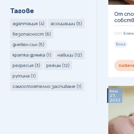
Тагове
От спо
собств
адаптация
(4)
асоциации
(5)
безопасност
(6)
Елен
дневен сън
(5)
Блог
кратка дрямка
(1)
навици
(12)
регресия
(3)
режим
(12)
повеч
рутина
(1)
самостоятелно заспиване
(1)
юни
27,
2022