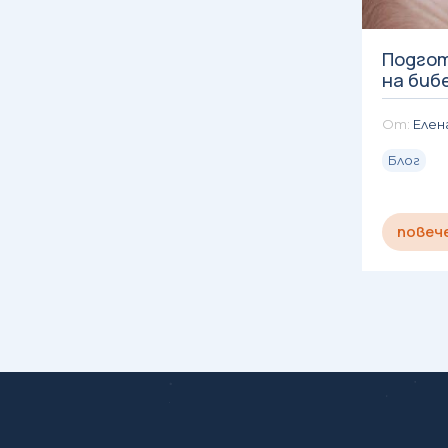
Подгот
на биб
Елен
Блог
повеч