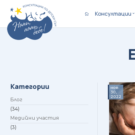
Консултации

Категории
ное.
30,
2022
Блог
(34)
Медийни участия
(3)