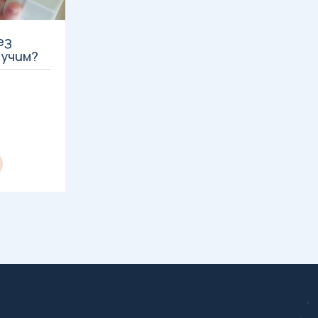
ез
тучим?