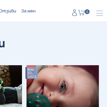
Отзиви
За мен
0
и
юли
22,
2022