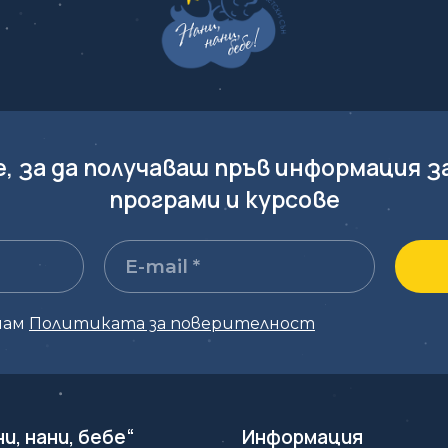
е, за да получаваш пръв информация з
програми и курсове
мам
Политиката за поверителност
ни, нани, бебе“
Информация