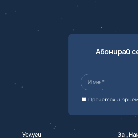
Абонирай с
Прочетох и прие
Услуги
За „На